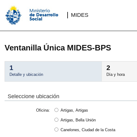
Saltar
al
contenido
MIDES
Ventanilla Única MIDES-BPS
1
2
Detalle y ubicación
Día y hora
Seleccione ubicación
Oficina
Artigas, Artigas
Artigas, Bella Unión
Canelones, Ciudad de la Costa